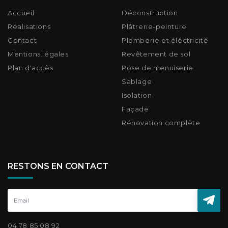
Accueil
Déconstruction
Réalisations
Plâtrerie-peinture
Contact
Plomberie et éléctricité
Mentions légales
Revêtement de sol
Plan d'accès
Pose de menuiserie
Sablage
Isolation
Façade
Rénovation complète
RESTONS EN CONTACT
04 78 85 08 92