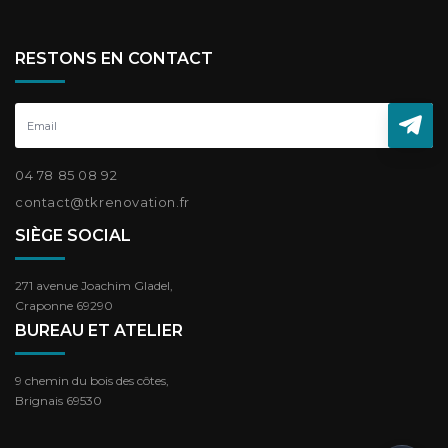
RESTONS EN CONTACT
04 78 85 08 92
contact@tkrenovation.fr
SIÈGE SOCIAL
271 avenue Joachim Gladel,
Craponne 69290
BUREAU ET ATELIER
9 chemin du bois des côtes,
Brignais 69530