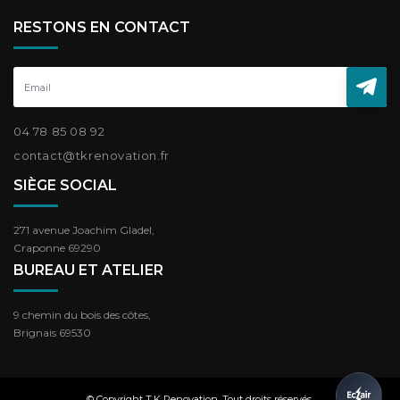
RESTONS EN CONTACT
04 78 85 08 92
contact@tkrenovation.fr
SIÈGE SOCIAL
271 avenue Joachim Gladel,
Craponne 69290
BUREAU ET ATELIER
9 chemin du bois des côtes,
Brignais 69530
© Copyright T.K Renovation. Tout droits réservés.