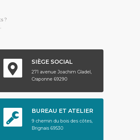
ts ?
.
SIÈGE SOCIAL
271 avenue Joachim Gladel,
Craponne 69290
BUREAU ET ATELIER
9 chemin du bois des côtes,
Brignais 69530